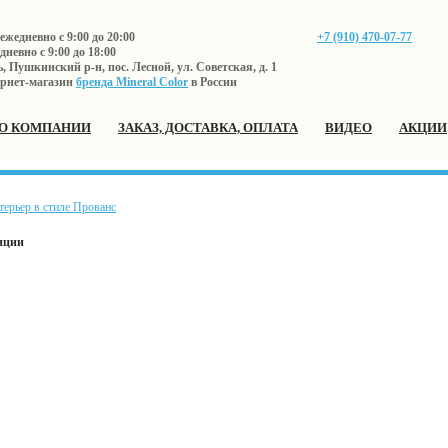
жедневно с 9:00 до 20:00
+7 (910) 470-07-77
невно с 9:00 до 18:00
 Пушкинский р-н, пос. Лесной, ул. Советская, д. 1
рнет-магазин
бренда Mineral Color
в России
О КОМПАНИИ
ЗАКАЗ, ДОСТАВКА, ОПЛАТА
ВИДЕО
АКЦИИ
терьер в стиле Прованс
иции