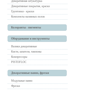
Декоративная штукатурка
Декоративные покрытия, краски
Грунтовки - краски
Комплекты наливных полов
Колоранты - пигменты
Оборудование и инструменты
Валики декоративные
Кисти, шпатели, тампоны
Компрессоры
PISTOFLOC
Декоративные панно, фрески
Модульные панно
Фрески