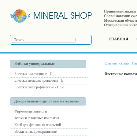
Принимаем заказы е
Салон магазин: ежед
Московская область,
Официальный инте
ГЛАВНАЯ
Главная
каталог
Ин
Блёстки универсальные
Блестки пластиковые - С
Цветочные композ
Блестки металлизированные - Е
Блестки голографические - Holo
Декоративные отделочные материалы
Фирменные каталоги
Флоки и флоковые покрытия
Клей для флоковых покрытий
Воски и лаки декоративные