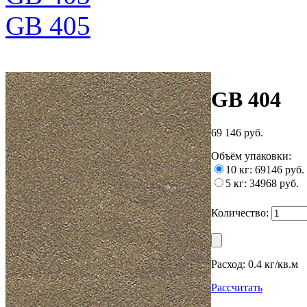
GB 405
GB 404
69 146 руб.
Объём упаковки
:
10 кг: 69146 руб.
5 кг: 34968 руб.
Количество:
Расход:
0.4 кг/кв.м
Рассчитать