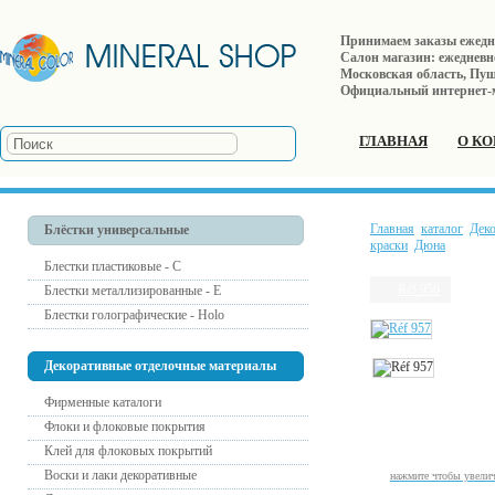
Принимаем заказы ежеднев
Салон магазин: ежедневно 
Московская область, Пушк
Официальный интернет-
ГЛАВНАЯ
О К
Главная
каталог
Дек
Блёстки универсальные
краски
Дюна
Блестки пластиковые - С
Réf 956
Блестки металлизированные - Е
Блестки голографические - Holo
Декоративные отделочные материалы
Фирменные каталоги
Флоки и флоковые покрытия
Клей для флоковых покрытий
Воски и лаки декоративные
нажмите чтобы увели