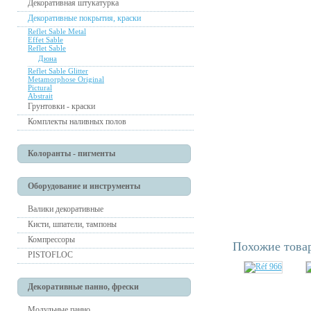
Декоративная штукатурка
Декоративные покрытия, краски
Reflet Sable Metal
Effet Sable
Reflet Sable
Дюна
Reflet Sable Glitter
Metamorphose Original
Pictural
Abstrait
Грунтовки - краски
Комплекты наливных полов
Колоранты - пигменты
Оборудование и инструменты
Валики декоративные
Кисти, шпатели, тампоны
Компрессоры
Похожие това
PISTOFLOC
Декоративные панно, фрески
Модульные панно