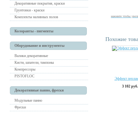
Декоративные покрытия, краски
Грунтовки - краски
нажмите чтобы увел
Комплекты наливных полов
Колоранты - пигменты
Похожие тов
Оборудование и инструменты
Валики декоративные
Кисти, шпатели, тампоны
Компрессоры
PISTOFLOC
Эффект перла
3 102 руб.
Декоративные панно, фрески
Модульные панно
Фрески