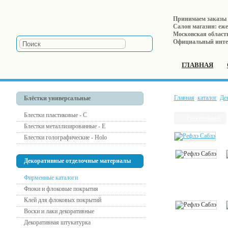
Принимаем заказы е
Салон магазин: ежед
Московская область,
Официальный инте
ГЛАВНАЯ
Главная
каталог
Де
Блёстки универсальные
Блестки пластиковые - С
Растительные
Блестки металлизированные - Е
Блестки голографические - Holo
Декоративные отделочные материалы
Фирменные каталоги
Флоки и флоковые покрытия
Клей для флоковых покрытий
Воски и лаки декоративные
Декоративная штукатурка