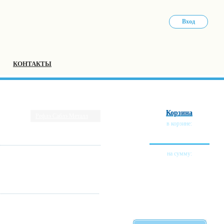
Вход
КОНТАКТЫ
Корзина
Рефлэ Саблэ Металл
в корзине:
0 тов.
на сумму:
0 руб.