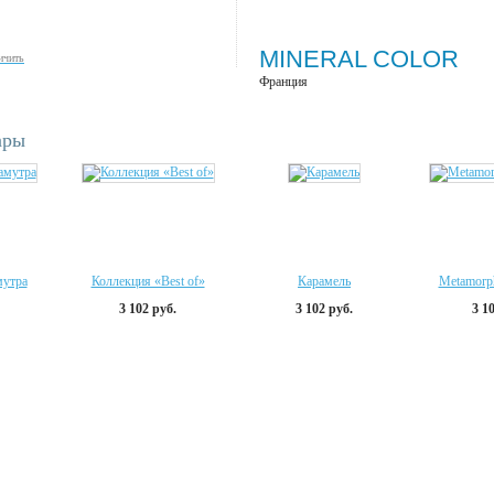
MINERAL COLOR
ичить
Франция
ары
мутра
Коллекция «Best of»
Карамель
Metamorph
3 102 руб.
3 102 руб.
3 1