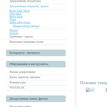
Декоративная штукатурка
Декоративные покрытия, краски
Reflet Sable Metal
Effet Sable
Reflet Sable
Дюна
Reflet Sable Glitter
Metamorphose Original
Pictural
Abstrait
Грунтовки - краски
Комплекты наливных полов
Колоранты - пигменты
Оборудование и инструменты
Валики декоративные
Кисти, шпатели, тампоны
Похожие това
Компрессоры
PISTOFLOC
Декоративные панно, фрески
Модульные панно