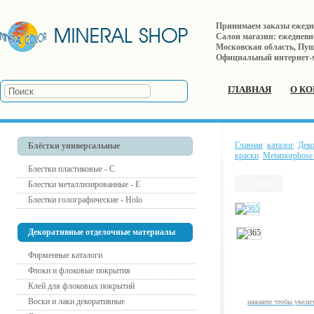
Принимаем заказы ежеднев
Салон магазин: ежедневно 
Московская область, Пушк
Официальный интернет-
ГЛАВНАЯ
О К
Главная
каталог
Дек
Блёстки универсальные
краски
Metamorphose 
Блестки пластиковые - С
36/003
Блестки металлизированные - Е
Блестки голографические - Holo
Декоративные отделочные материалы
Фирменные каталоги
Флоки и флоковые покрытия
Клей для флоковых покрытий
Воски и лаки декоративные
нажмите чтобы увели