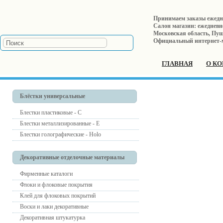
Принимаем заказы ежеднев
Салон магазин: ежедневно 
Московская область, Пушк
Официальный интернет-
ГЛАВНАЯ
О К
Блёстки универсальные
Блестки пластиковые - С
Блестки металлизированные - Е
Блестки голографические - Holo
Декоративные отделочные материалы
Фирменные каталоги
Флоки и флоковые покрытия
Клей для флоковых покрытий
Воски и лаки декоративные
Декоративная штукатурка