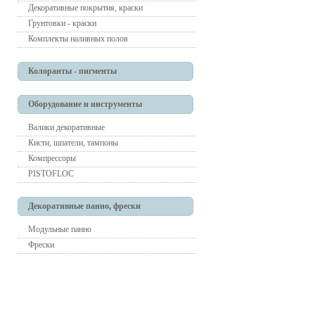
Декоративные покрытия, краски
Грунтовки - краски
Комплекты наливных полов
Колоранты - пигменты
Оборудование и инструменты
Валики декоративные
Кисти, шпатели, тампоны
Компрессоры
PISTOFLOC
Декоративные панно, фрески
Модульные панно
Фрески