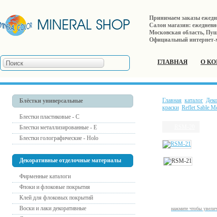
Принимаем заказы ежеднев
Салон магазин: ежедневно 
Московская область, Пушк
Официальный интернет-
ГЛАВНАЯ
О К
Главная
каталог
Дек
Блёстки универсальные
краски
Reflet Sable Me
Блестки пластиковые - С
RSM-20
Блестки металлизированные - Е
Блестки голографические - Holo
Декоративные отделочные материалы
Фирменные каталоги
Флоки и флоковые покрытия
Клей для флоковых покрытий
Воски и лаки декоративные
нажмите чтобы увели