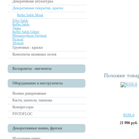
Декоративная штукатурка
Декоративные покрытия, краски
Reflet Sable Metal
Effet Sable
Reflet Sable
Дюна
Reflet Sable Glitter
Metamorphose Original
Pictural
Abstrait
Грунтовки - краски
Комплекты наливных полов
Колоранты - пигменты
Похожие това
Оборудование и инструменты
Валики декоративные
Кисти, шпатели, тампоны
Компрессоры
PISTOFLOC
RSM-6
21 996 руб.
Декоративные панно, фрески
Модульные панно