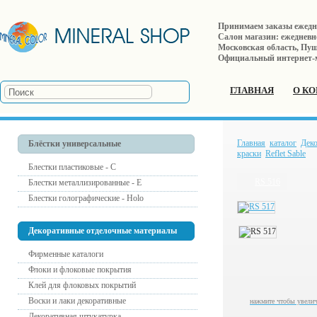
Принимаем заказы ежеднев
Салон магазин: ежедневно 
Московская область, Пушк
Официальный интернет-
ГЛАВНАЯ
О К
Главная
каталог
Дек
Блёстки универсальные
краски
Reflet Sable
Блестки пластиковые - С
RS 516
Блестки металлизированные - Е
Блестки голографические - Holo
Декоративные отделочные материалы
Фирменные каталоги
Флоки и флоковые покрытия
Клей для флоковых покрытий
Воски и лаки декоративные
нажмите чтобы увели
Декоративная штукатурка