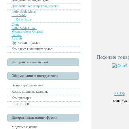
Декоративные покрытия, краски
Reflet Sable Metal
Effet Sable
Reflet Sable
Дюна
Reflet Sable Glitter
Metamorphose Original
Pictural
Abstrait
Грунтовки - краски
Комплекты наливных полов
Похожие това
Колоранты - пигменты
Оборудование и инструменты
Валики декоративные
Кисти, шпатели, тампоны
RS 520
Компрессоры
16 901 руб.
PISTOFLOC
Декоративные панно, фрески
Модульные панно