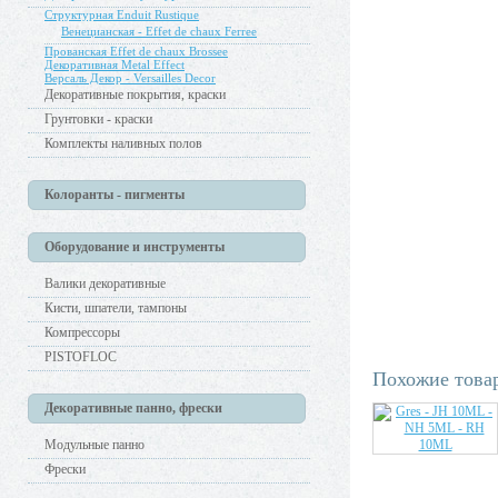
Структурная Enduit Rustique
Венецианская - Effet de chaux Ferree
Прованская Effet de chaux Brossee
Декоративная Metal Effect
Версаль Декор - Versailles Decor
Декоративные покрытия, краски
Грунтовки - краски
Комплекты наливных полов
Колоранты - пигменты
Оборудование и инструменты
Валики декоративные
Кисти, шпатели, тампоны
Компрессоры
PISTOFLOC
Похожие това
Декоративные панно, фрески
Модульные панно
Фрески