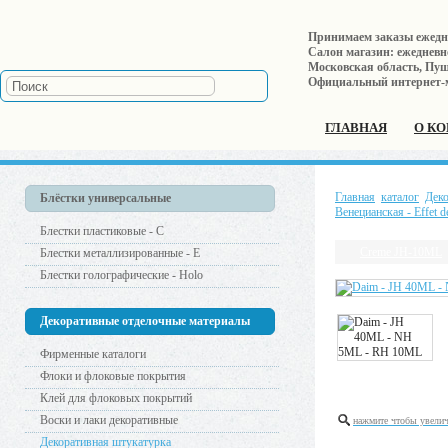
Принимаем заказы ежеднев
Салон магазин: ежедневно 
Московская область, Пушк
Официальный интернет-
ГЛАВНАЯ
О К
Главная
каталог
Дек
Блёстки универсальные
Венецианская - Effet d
Блестки пластиковые - С
Creme JH-10ML
Блестки металлизированные - Е
Блестки голографические - Holo
Декоративные отделочные материалы
Фирменные каталоги
Флоки и флоковые покрытия
Клей для флоковых покрытий
Воски и лаки декоративные
нажмите чтобы увели
Декоративная штукатурка