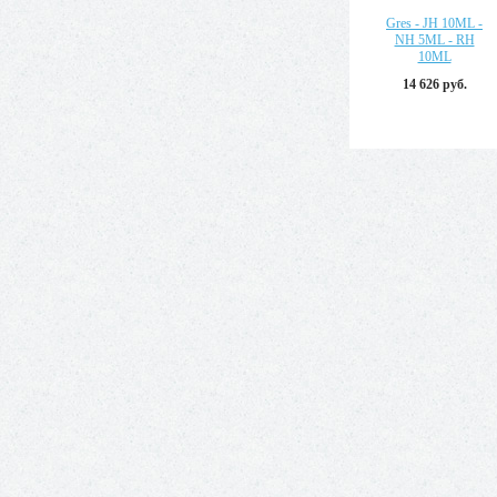
Gres - JH 10ML -
NH 5ML - RH
10ML
14 626 руб.