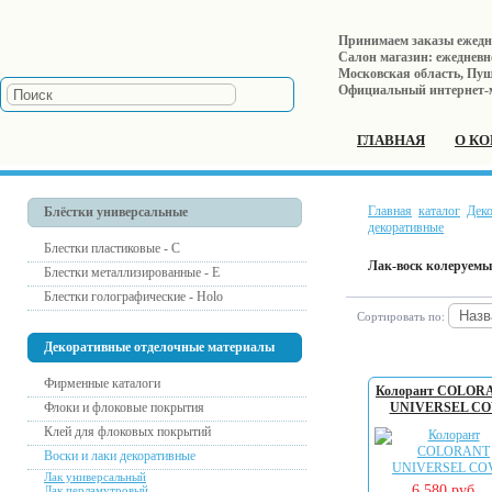
Принимаем заказы ежеднев
Салон магазин: ежедневно 
Московская область, Пушк
Официальный интернет-
ГЛАВНАЯ
О К
Главная
каталог
Дек
Блёстки универсальные
декоративные
Блестки пластиковые - С
Лак-воск колеруем
Блестки металлизированные - Е
Блестки голографические - Holo
Сортировать по:
Декоративные отделочные материалы
Фирменные каталоги
Колорант COLOR
Флоки и флоковые покрытия
UNIVERSEL CO
Клей для флоковых покрытий
Воски и лаки декоративные
Лак универсальный
6 580 руб.
Лак перламутровый