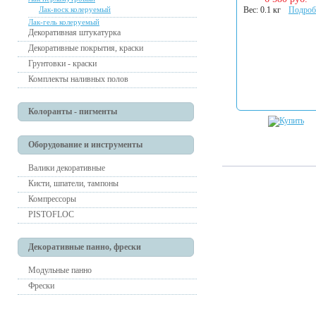
Лак-воск колеруемый
Вес: 0.1 кг
Подроб
Лак-гель колеруемый
Декоративная штукатурка
Декоративные покрытия, краски
Грунтовки - краски
Комплекты наливных полов
Колоранты - пигменты
Оборудование и инструменты
Валики декоративные
Кисти, шпатели, тампоны
Компрессоры
PISTOFLOC
Декоративные панно, фрески
Модульные панно
Фрески