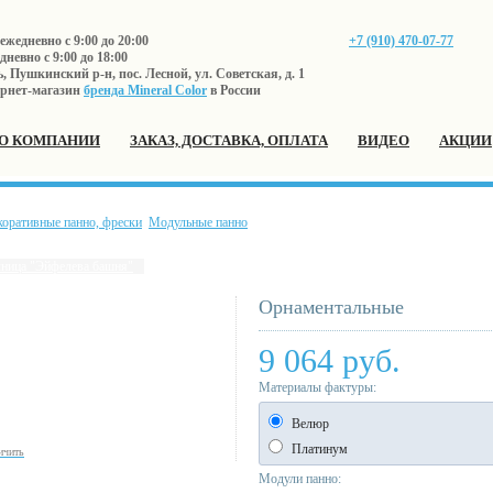
жедневно с 9:00 до 20:00
+7 (910) 470-07-77
невно с 9:00 до 18:00
 Пушкинский р-н, пос. Лесной, ул. Советская, д. 1
рнет-магазин
бренда Mineral Color
в России
О КОМПАНИИ
ЗАКАЗ, ДОСТАВКА, ОПЛАТА
ВИДЕО
АКЦИИ
коративные панно, фрески
Модульные панно
ница "Эйфелева башня"
Орнаментальные
9 064 руб.
Материалы фактуры
:
Велюр
Платинум
ичить
Модули панно
: