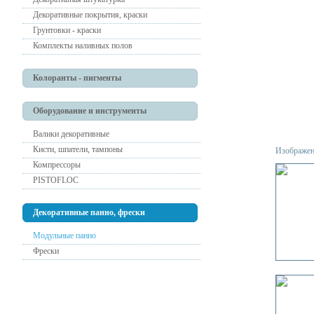
Декоративные покрытия, краски
Грунтовки - краски
Комплекты наливных полов
Колоранты - пигменты
Оборудование и инструменты
Валики декоративные
Кисти, шпатели, тампоны
Изображен
Компрессоры
PISTOFLOC
Декоративные панно, фрески
Модульные панно
Фрески