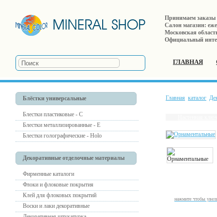
Принимаем заказы е
Салон магазин: ежед
Московская область,
Официальный инте
ГЛАВНАЯ
Главная
каталог
Де
Блёстки универсальные
Блестки пластиковые - С
Настенная ключ
Блестки металлизированные - Е
Блестки голографические - Holo
Декоративные отделочные материалы
Фирменные каталоги
Флоки и флоковые покрытия
Клей для флоковых покрытий
нажмите чтобы увел
Воски и лаки декоративные
Декоративная штукатурка