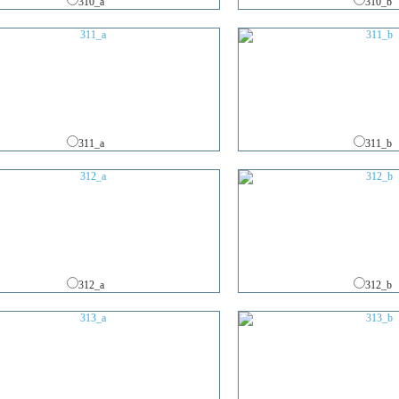
310_a
310_b
311_a
311_b
312_a
312_b