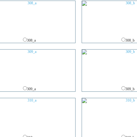
308_a
308_b
309_a
309_b