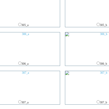
305_a
305_b
306_a
306_b
307_a
307_b