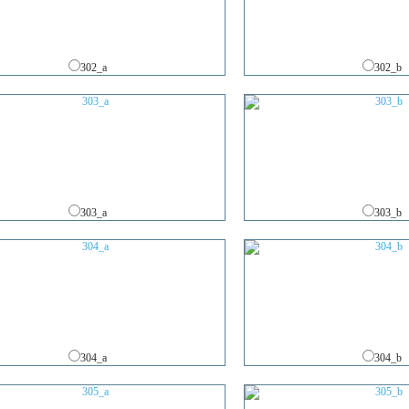
302_a
302_b
303_a
303_b
304_a
304_b