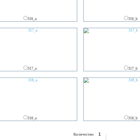
316_a
316_b
317_a
317_b
318_a
318_b
Количество: