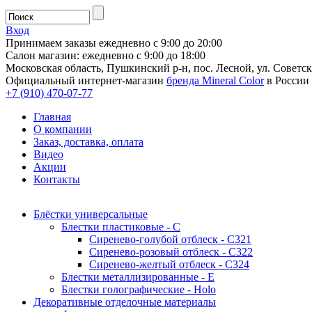
Вход
Принимаем заказы ежедневно с 9:00 до 20:00
Салон магазин: ежедневно с 9:00 до 18:00
Московская область, Пушкинский р-н, пос. Лесной, ул. Советска
Официальный интернет-магазин
бренда Mineral Color
в России
+7 (910) 470-07-77
Главная
О компании
Заказ, доставка, оплата
Видео
Акции
Контакты
Блёстки универсальные
Блестки пластиковые - С
Сиренево-голубой отблеск - С321
Сиренево-розовый отблеск - С322
Сиренево-желтый отблеск - С324
Блестки металлизированные - Е
Блестки голографические - Holo
Декоративные отделочные материалы