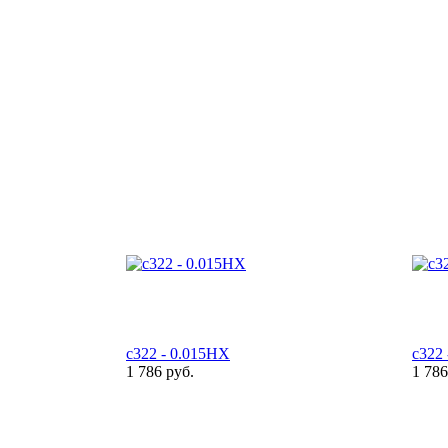
c322 - 0.015HX
c322
1 786 руб.
1 786