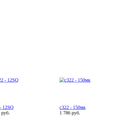
 - 12SQ
c322 - 150мк
 руб.
1 786 руб.