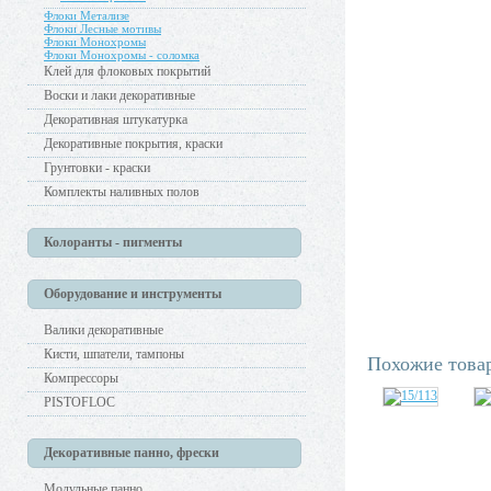
Флоки Метализе
Флоки Лесные мотивы
Флоки Монохромы
Флоки Монохромы - соломка
Клей для флоковых покрытий
Воски и лаки декоративные
Декоративная штукатурка
Декоративные покрытия, краски
Грунтовки - краски
Комплекты наливных полов
Колоранты - пигменты
Оборудование и инструменты
Валики декоративные
Кисти, шпатели, тампоны
Похожие това
Компрессоры
PISTOFLOC
Декоративные панно, фрески
Модульные панно