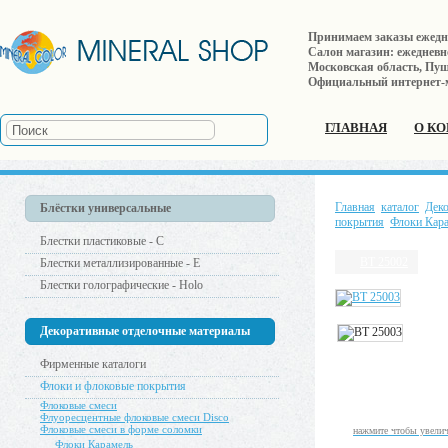
Принимаем заказы ежеднев
Салон магазин: ежедневно 
Московская область, Пушк
Официальный интернет-
ГЛАВНАЯ
О К
Главная
каталог
Дек
Блёстки универсальные
покрытия
Флоки Кар
Блестки пластиковые - С
BT 25002
Блестки металлизированные - Е
Блестки голографические - Holo
Декоративные отделочные материалы
Фирменные каталоги
Флоки и флоковые покрытия
Флоковые смеси
Флуоресцентные флоковые смеси Disco
Флоковые смеси в форме соломки
нажмите чтобы увели
Флоки Карамель