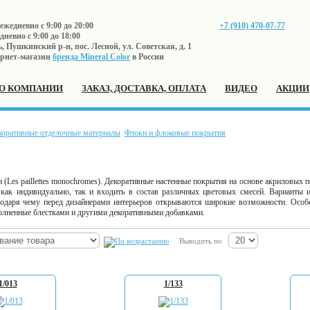
жедневно с 9:00 до 20:00
+7 (910) 470-07-77
невно с 9:00 до 18:00
 Пушкинский р-н, пос. Лесной, ул. Советская, д. 1
рнет-магазин
бренда Mineral Color
в России
О КОМПАНИИ
ЗАКАЗ, ДОСТАВКА, ОПЛАТА
ВИДЕО
АКЦИИ
коративные отделочные материалы
Флоки и флоковые покрытия
Les paillettes monochromes). Декоративные настенные покрытия на основе акриловых п
как индивидуально, так и входить в состав различных цветовых смесей. Варианты 
годаря чему перед дизайнерами интерьеров открываются широкие возможности. Особ
олненные блестками и другими декоративными добавками.
Выводить по
1/013
1/133