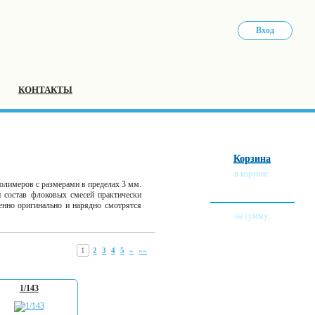
Вход
КОНТАКТЫ
Корзина
в корзине:
олимеров с размерами в пределах 3 мм.
0 тов.
и состав флоковых смесей практически
енно оригинально и нарядно смотрятся
на сумму:
0 руб.
1
2
3
4
5
»
»»
1/143