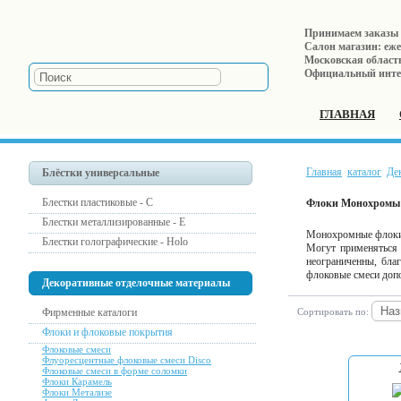
Принимаем заказы е
Салон магазин: ежед
Московская область,
Официальный инте
ГЛАВНАЯ
Главная
каталог
Де
Блёстки универсальные
Блестки пластиковые - С
Флоки Монохромы
Блестки металлизированные - Е
Монохромные флоки (
Блестки голографические - Holo
Могут применяться 
неограниченны, бла
флоковые смеси доп
Декоративные отделочные материалы
Фирменные каталоги
Сортировать по:
Флоки и флоковые покрытия
Флоковые смеси
Флуоресцентные флоковые смеси Disco
Флоковые смеси в форме соломки
Флоки Карамель
Флоки Метализе