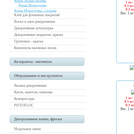
Флоки Лесные мотивы
1 кг:
Флоки Монохромы
0.5 кг
0.1 к
Флоки Монохромы - соломка
Вес: 1 кг
Клей для флоковых покрытий
Воски и лаки декоративные
Декоративная штукатурка
Декоративные покрытия, краски
Грунтовки - краски
Комплекты наливных полов
Колоранты - пигменты
Оборудование и инструменты
Валики декоративные
Кисти, шпатели, тампоны
1 кг:
Компрессоры
0.5 кг
PISTOFLOC
0.1 к
Вес: 1 кг
Декоративные панно, фрески
Модульные панно