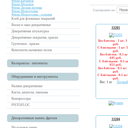
Флоки Карамель
Флоки Метализе
Флоки Лесные мотивы
Сортировать по:
Флоки Монохромы
Флоки Монохромы - соломка
Клей для флоковых покрытий
Воски и лаки декоративные
33201
Декоративная штукатурка
Декоративные покрытия, краски
Без блесток - 1 кг: 3
Грунтовки - краски
руб.
С блестками - 1 кг: 
Комплекты наливных полов
руб.
Без блёсток - 0.5 кг
645 руб.
С блёстками - 0.5 кг
Колоранты - пигменты
651 руб.
Без блёсток - 0.1 кг:
руб.
С блёстками - 0.1 кг
Оборудование и инструменты
руб.
Вес: 1 кг
Подроб
Валики декоративные
Кисти, шпатели, тампоны
Компрессоры
PISTOFLOC
Декоративные панно, фрески
33204
Модульные панно