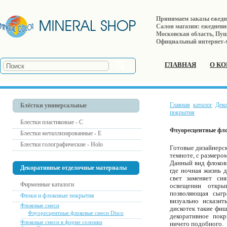
Принимаем заказы ежеднев
Салон магазин: ежедневно 
Московская область, Пушк
Официальный интернет-
ГЛАВНАЯ
О К
Главная
каталог
Дек
Блёстки универсальные
покрытия
Блестки пластиковые - С
Флуоресцентные фло
Блестки металлизированные - Е
Блестки голографические - Holo
Готовые дизайнерск
темноте, с размеро
Данный вид флоков
Декоративные отделочные материалы
где ночная жизнь 
свет заменяет си
Фирменные каталоги
освещении откры
позволяющая сыгр
Флоки и флоковые покрытия
визуально искази
Флоковые смеси
дискотек такие фиш
Флуоресцентные флоковые смеси Disco
декоративное пок
Флоковые смеси в форме соломки
ничего подобного.