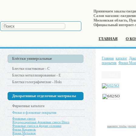
Принимаем заказы ежеднев
Салон магазин: ежедневно 
Московская область, Пушк
Официальный интернет-
ГЛАВНАЯ
О К
Главная
каталог
Дек
Блёстки универсальные
покрытия
Флоки Мон
Блестки пластиковые - С
6/013
Блестки металлизированные - Е
Блестки голографические - Holo
Декоративные отделочные материалы
Фирменные каталоги
Флоки и флоковые покрытия
Флоковые смеси
Флуоресцентные флоковые смеси Disco
Флоковые смеси в форме соломки
нажмите чтобы увели
Флоки Карамель
Флоки Метализе