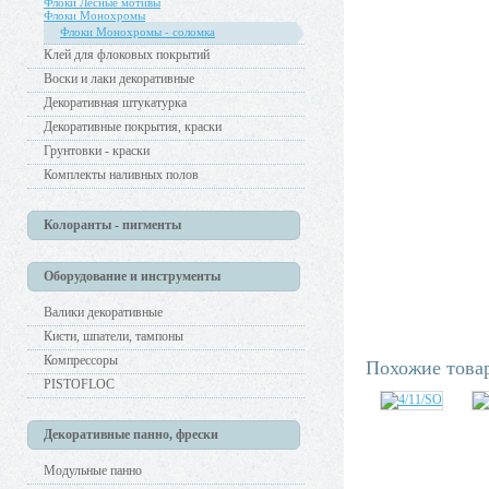
Флоки Лесные мотивы
Флоки Монохромы
Флоки Монохромы - соломка
Клей для флоковых покрытий
Воски и лаки декоративные
Декоративная штукатурка
Декоративные покрытия, краски
Грунтовки - краски
Комплекты наливных полов
Колоранты - пигменты
Оборудование и инструменты
Валики декоративные
Кисти, шпатели, тампоны
Компрессоры
Похожие това
PISTOFLOC
Декоративные панно, фрески
Модульные панно