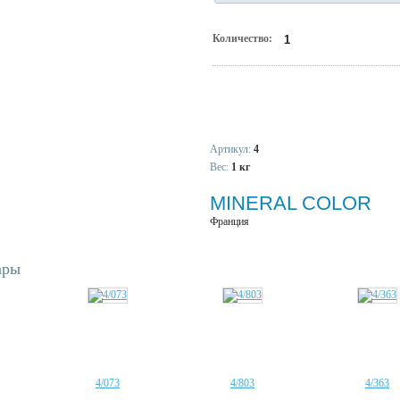
Количество:
Артикул:
4
Вес:
1 кг
MINERAL COLOR
Франция
ары
4/073
4/803
4/363