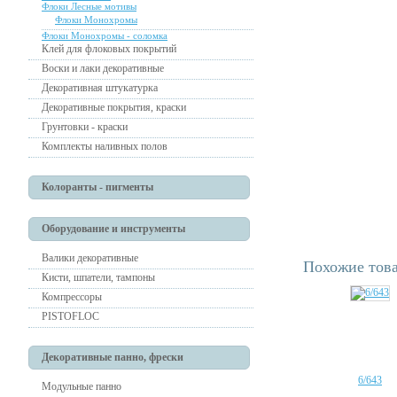
Флоки Лесные мотивы
Флоки Монохромы
Флоки Монохромы - соломка
Клей для флоковых покрытий
Воски и лаки декоративные
Декоративная штукатурка
Декоративные покрытия, краски
Грунтовки - краски
Комплекты наливных полов
Колоранты - пигменты
Оборудование и инструменты
Валики декоративные
Похожие тов
Кисти, шпатели, тампоны
Компрессоры
PISTOFLOC
Декоративные панно, фрески
6/643
Модульные панно