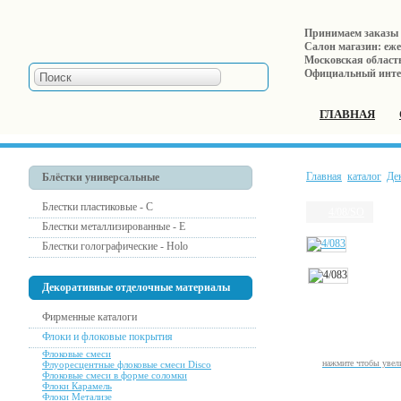
Принимаем заказы е
Салон магазин: ежед
Московская область,
Официальный инте
ГЛАВНАЯ
Главная
каталог
Де
Блёстки универсальные
Блестки пластиковые - С
4/08/SO
Блестки металлизированные - Е
Блестки голографические - Holo
Декоративные отделочные материалы
Фирменные каталоги
Флоки и флоковые покрытия
Флоковые смеси
нажмите чтобы увел
Флуоресцентные флоковые смеси Disco
Флоковые смеси в форме соломки
Флоки Карамель
Флоки Метализе