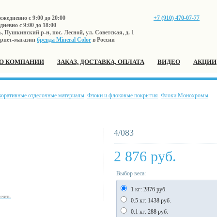
жедневно с 9:00 до 20:00
+7 (910) 470-07-77
невно с 9:00 до 18:00
 Пушкинский р-н, пос. Лесной, ул. Советская, д. 1
рнет-магазин
бренда Mineral Color
в России
О КОМПАНИИ
ЗАКАЗ, ДОСТАВКА, ОПЛАТА
ВИДЕО
АКЦИИ
коративные отделочные материалы
Флоки и флоковые покрытия
Флоки Монохромы
4/083
2 876 руб.
Выбор веса
:
1 кг: 2876 руб.
ичить
0.5 кг: 1438 руб.
0.1 кг: 288 руб.