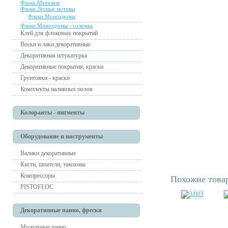
Флоки Метализе
Флоки Лесные мотивы
Флоки Монохромы
Флоки Монохромы - соломка
Клей для флоковых покрытий
Воски и лаки декоративные
Декоративная штукатурка
Декоративные покрытия, краски
Грунтовки - краски
Комплекты наливных полов
Колоранты - пигменты
Оборудование и инструменты
Валики декоративные
Кисти, шпатели, тампоны
Компрессоры
Похожие това
PISTOFLOC
Декоративные панно, фрески
Модульные панно