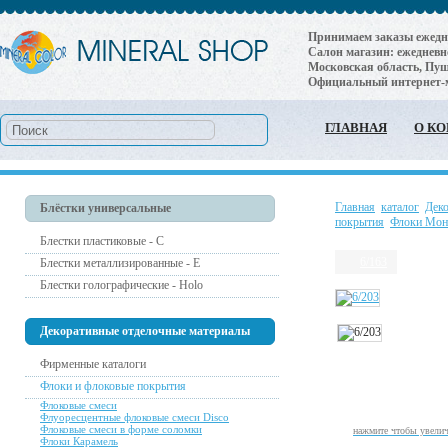
Принимаем заказы ежеднев
Салон магазин: ежедневно 
Московская область, Пушк
Официальный интернет-
ГЛАВНАЯ
О К
Главная
каталог
Дек
Блёстки универсальные
покрытия
Флоки Мо
Блестки пластиковые - С
6/163
Блестки металлизированные - Е
Блестки голографические - Holo
Декоративные отделочные материалы
Фирменные каталоги
Флоки и флоковые покрытия
Флоковые смеси
Флуоресцентные флоковые смеси Disco
Флоковые смеси в форме соломки
нажмите чтобы увели
Флоки Карамель