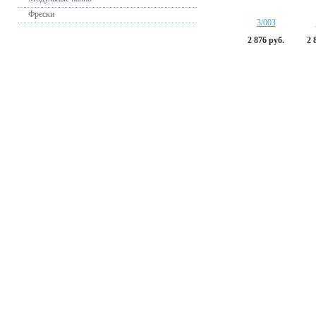
Фрески
3/003
2 876 руб.
2 