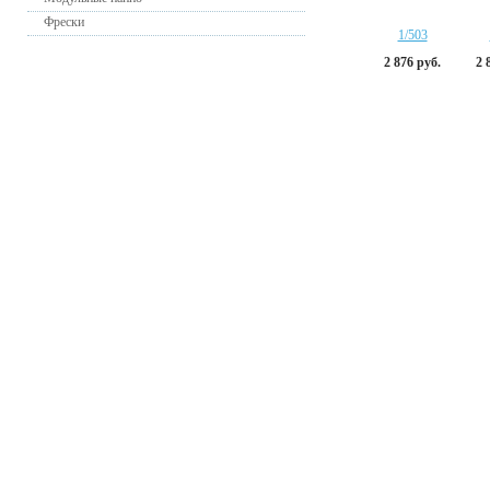
Фрески
1/503
2 876 руб.
2 