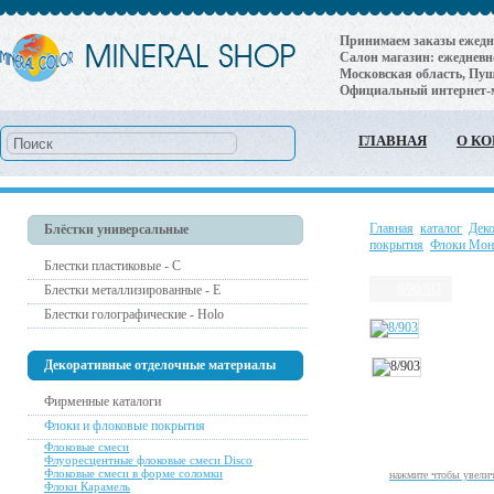
Принимаем заказы ежеднев
Салон магазин: ежедневно 
Московская область, Пушк
Официальный интернет-
ГЛАВНАЯ
О К
Главная
каталог
Дек
Блёстки универсальные
покрытия
Флоки Мо
Блестки пластиковые - С
8/90/SO
Блестки металлизированные - Е
Блестки голографические - Holo
Декоративные отделочные материалы
Фирменные каталоги
Флоки и флоковые покрытия
Флоковые смеси
Флуоресцентные флоковые смеси Disco
Флоковые смеси в форме соломки
нажмите чтобы увели
Флоки Карамель