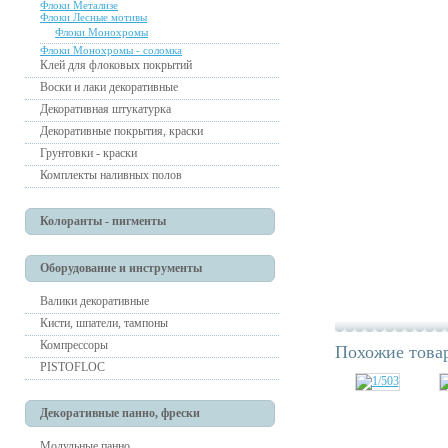
Флоки Метализе
Флоки Лесные мотивы
Флоки Монохромы
Флоки Монохромы - соломка
Клей для флоковых покрытий
Воски и лаки декоративные
Декоративная штукатурка
Декоративные покрытия, краски
Грунтовки - краски
Комплекты наливных полов
Колоранты - пигменты
Оборудование и инструменты
Валики декоративные
Кисти, шпатели, тампоны
Компрессоры
Похожие това
PISTOFLOC
Декоративные панно, фрески
Модульные панно