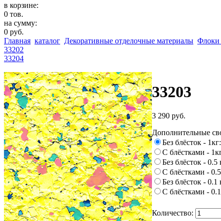
в корзине:
0 тов.
на сумму:
0 руб.
Главная
каталог
Декоративные отделочные материалы
Флоки 
33202
33204
33203
3 290 руб.
Дополнительные св
Без блёсток - 1кг
С блёстками - 1кг
Без блёсток - 0.5 
С блёстками - 0.5
Без блёсток - 0.1 
С блёстками - 0.1
Количество: