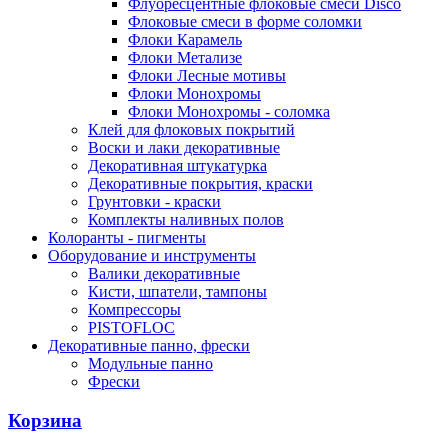
Флуоресцентные флоковые смеси Disco
Флоковые смеси в форме соломки
Флоки Карамель
Флоки Метализе
Флоки Лесные мотивы
Флоки Монохромы
Флоки Монохромы - соломка
Клей для флоковых покрытий
Воски и лаки декоративные
Декоративная штукатурка
Декоративные покрытия, краски
Грунтовки - краски
Комплекты наливных полов
Колоранты - пигменты
Оборудование и инструменты
Валики декоративные
Кисти, шпатели, тампоны
Компрессоры
PISTOFLOC
Декоративные панно, фрески
Модульные панно
Фрески
Корзина