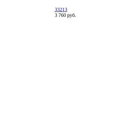
33213
3 760 руб.