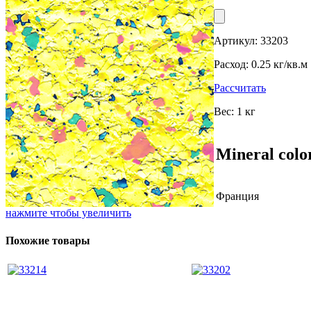
Артикул:
33203
Расход:
0.25 кг/кв.м
Рассчитать
Вес:
1 кг
Mineral colo
Франция
нажмите чтобы увеличить
Похожие товары